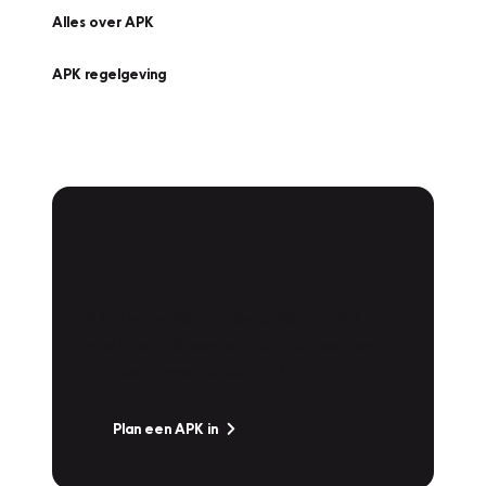
Alles over APK
APK regelgeving
APK Keuring bij
Vakgarage!
Is het weer tijd voor de jaarlijkse APK? Ga
snel naar Vakgarage bij u in de buurt, en ga
zonder zorgen de weg op!
Plan een APK in