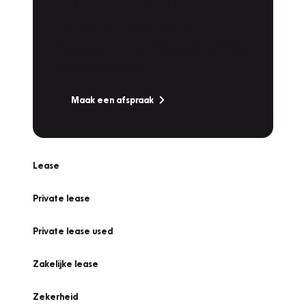
Werkplaatsafspraak
Is uw auto toe aan Onderhoud,
Bandenwissel of een Vakantiecheck? Plan
online een afspraak!
Maak een afspraak
Lease
Private lease
Private lease used
Zakelijke lease
Zekerheid