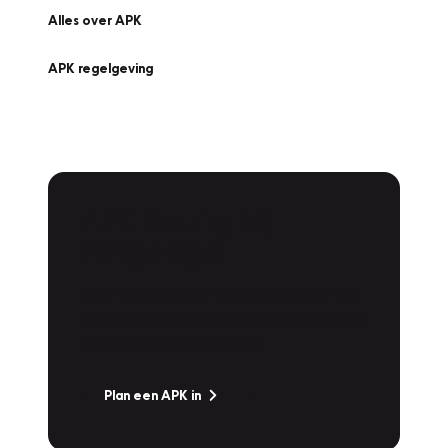
Alles over APK
APK regelgeving
APK Keuring bij
Vakgarage!
Is het weer tijd voor de jaarlijkse APK? Ga
snel naar Vakgarage bij u in de buurt, en ga
zonder zorgen de weg op!
Plan een APK in