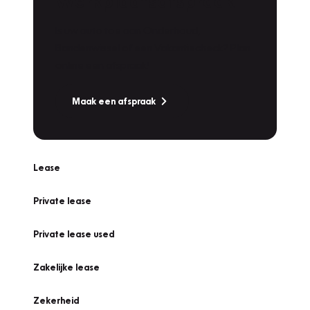
Werkplaatsafspraak
Is uw auto toe aan Onderhoud,
Bandenwissel of een Vakantiecheck? Plan
online een afspraak!
Maak een afspraak
Lease
Private lease
Private lease used
Zakelijke lease
Zekerheid