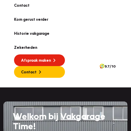
Contact
Kom gerust verder
Historie vakgarage
Zekerheden
Afspraak maken
9.7/10
Contact
Welkom bij Vakgarage
Time!