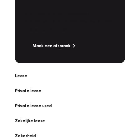
Werkplaatsafspraak
Is uw auto toe aan Onderhoud,
Bandenwissel of een Vakantiecheck? Plan
online een afspraak!
Maak een afspraak
Lease
Private lease
Private lease used
Zakelijke lease
Zekerheid