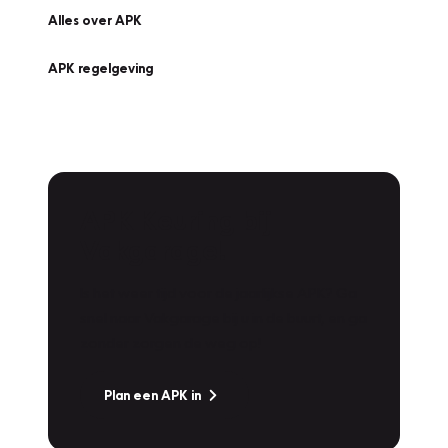
Alles over APK
APK regelgeving
APK Keuring bij
Vakgarage!
Is het weer tijd voor de jaarlijkse APK? Ga
snel naar Vakgarage bij u in de buurt, en ga
zonder zorgen de weg op!
Plan een APK in