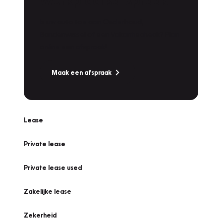
Werkplaatsafspraak
Is uw auto toe aan Onderhoud,
Bandenwissel of een Vakantiecheck? Plan
online een afspraak!
Maak een afspraak
Lease
Private lease
Private lease used
Zakelijke lease
Zekerheid