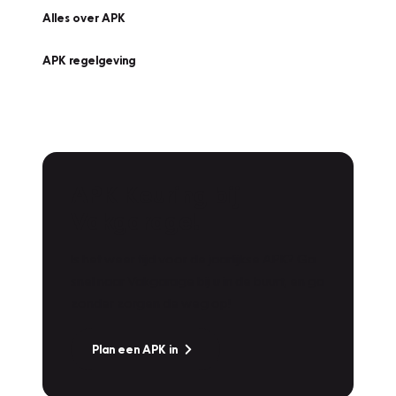
Alles over APK
APK regelgeving
APK Keuring bij
Vakgarage!
Is het weer tijd voor de jaarlijkse APK? Ga
snel naar Vakgarage bij u in de buurt, en ga
zonder zorgen de weg op!
Plan een APK in