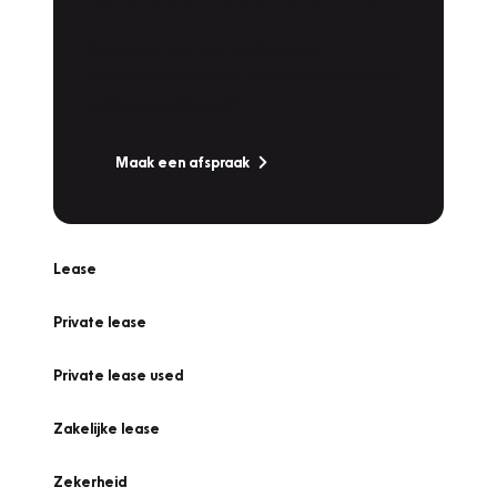
Werkplaatsafspraak
Is uw auto toe aan Onderhoud,
Bandenwissel of een Vakantiecheck? Plan
online een afspraak!
Maak een afspraak
Lease
Private lease
Private lease used
Zakelijke lease
Zekerheid