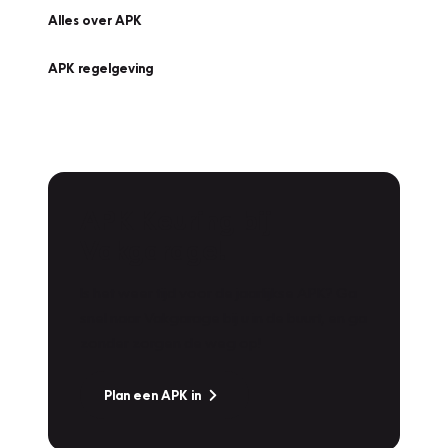
Alles over APK
APK regelgeving
APK Keuring bij
Vakgarage!
Is het weer tijd voor de jaarlijkse APK? Ga
snel naar Vakgarage bij u in de buurt, en ga
zonder zorgen de weg op!
Plan een APK in