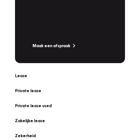
Werkplaatsafspraak
Is uw auto toe aan Onderhoud,
Bandenwissel of een Vakantiecheck? Plan
online een afspraak!
Maak een afspraak
Lease
Private lease
Private lease used
Zakelijke lease
Zekerheid