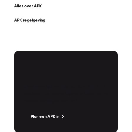
Alles over APK
APK regelgeving
APK Keuring bij
Vakgarage!
Is het weer tijd voor de jaarlijkse APK? Ga
snel naar Vakgarage bij u in de buurt, en ga
zonder zorgen de weg op!
Plan een APK in