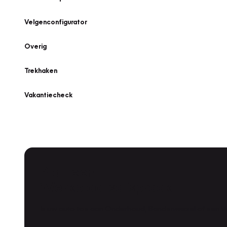
Velgenconfigurator
Overig
Trekhaken
Vakantiecheck
Plan een
Werkplaatsafspraak
Is uw auto toe aan Onderhoud, Bandenwissel of een Va