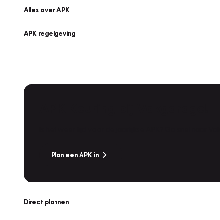
Alles over APK
APK regelgeving
APK Keuring bij Vakgarage!
Is het weer tijd voor de jaarlijkse APK? Ga snel naar V
Plan een APK in
Direct plannen