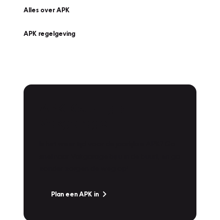
Alles over APK
APK regelgeving
APK Keuring bij
Vakgarage!
Is het weer tijd voor de jaarlijkse APK? Ga
snel naar Vakgarage bij u in de buurt, en ga
zonder zorgen de weg op!
Plan een APK in