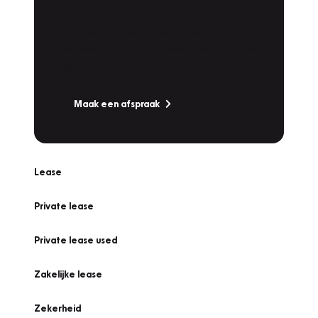
Werkplaatsafspraak
Is uw auto toe aan Onderhoud,
Bandenwissel of een Vakantiecheck? Plan
online een afspraak!
Maak een afspraak
Lease
Private lease
Private lease used
Zakelijke lease
Zekerheid