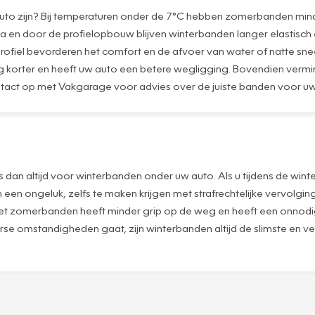
uto zijn? Bij temperaturen onder de 7°C hebben zomerbanden min
a en door de profielopbouw blijven winterbanden langer elastisch
rofiel bevorderen het comfort en de afvoer van water of natte snee
g korter en heeft uw auto een betere wegligging. Bovendien vermi
tact op met Vakgarage voor advies over de juiste banden voor uw
s dan altijd voor winterbanden onder uw auto. Als u tijdens de wint
van een ongeluk, zelfs te maken krijgen met strafrechtelijke vervolg
 met zomerbanden heeft minder grip op de weg en heeft een onnodi
terse omstandigheden gaat, zijn winterbanden altijd de slimste en v