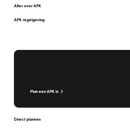
Alles over APK
APK regelgeving
APK Keuring bij Vakgarage!
Is het weer tijd voor de jaarlijkse APK? Ga snel naar V
Plan een APK in
Direct plannen