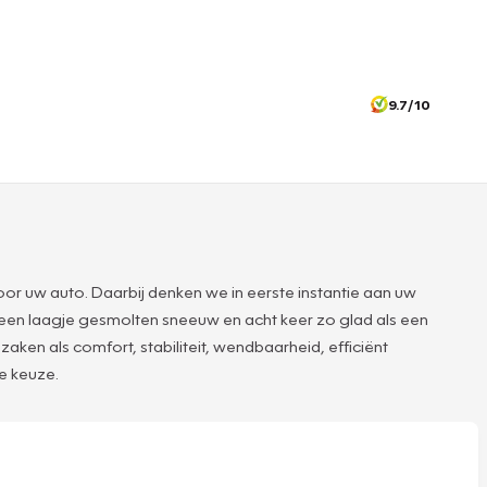
9.7/10
or uw auto. Daarbij denken we in eerste instantie aan uw
 een laagje gesmolten sneeuw en acht keer zo glad als een
en als comfort, stabiliteit, wendbaarheid, efficiënt
te keuze.