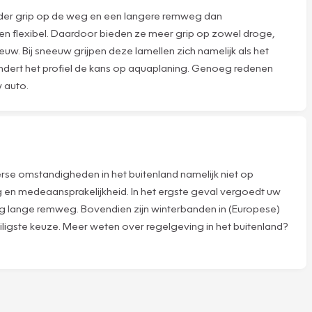
der grip op de weg en een langere remweg dan
 en flexibel. Daardoor bieden ze meer grip op zowel droge,
uw. Bij sneeuw grijpen deze lamellen zich namelijk als het
ndert het profiel de kans op aquaplaning. Genoeg redenen
 auto.
erse omstandigheden in het buitenland namelijk niet op
ing en medeaansprakelijkheid. In het ergste geval vergoedt uw
g lange remweg. Bovendien zijn winterbanden in (Europese)
eiligste keuze. Meer weten over regelgeving in het buitenland?