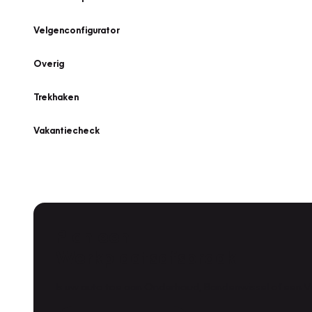
Velgenconfigurator
Overig
Trekhaken
Vakantiecheck
Plan een
Werkplaatsafspraak
Is uw auto toe aan Onderhoud, Bandenwissel of een Va